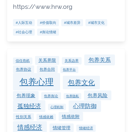
https://www.hrw.org
#人际互动
#价值取向
#城市差异
#城市文化
#社会心理
#舆论情绪
包养关系
关系界限
关系边界
信任危机
包养协议
包养合同
包养平台
包养心理
包养文化
包养风险
包养现象
包养舆论
包养隐私
孤独经济
心理防御
心理机制
情感依附
性别关系
情感依赖
情感经济
情绪管理
情绪经济