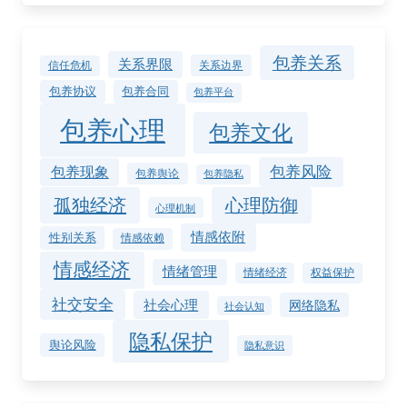
包养关系
关系界限
关系边界
信任危机
包养协议
包养合同
包养平台
包养心理
包养文化
包养风险
包养现象
包养舆论
包养隐私
孤独经济
心理防御
心理机制
情感依附
性别关系
情感依赖
情感经济
情绪管理
情绪经济
权益保护
社交安全
社会心理
网络隐私
社会认知
隐私保护
舆论风险
隐私意识