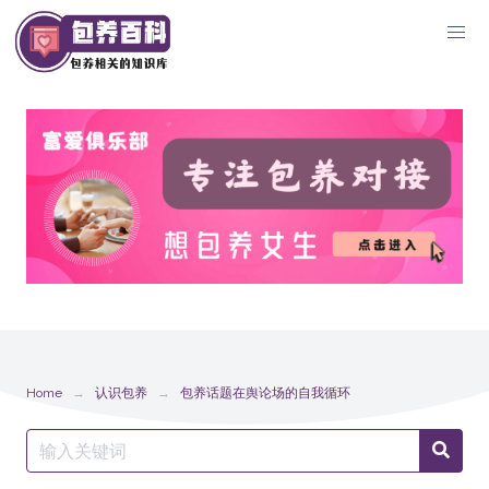
Skip
to
content
Home
认识包养
包养话题在舆论场的自我循环
Search
Searc
for: