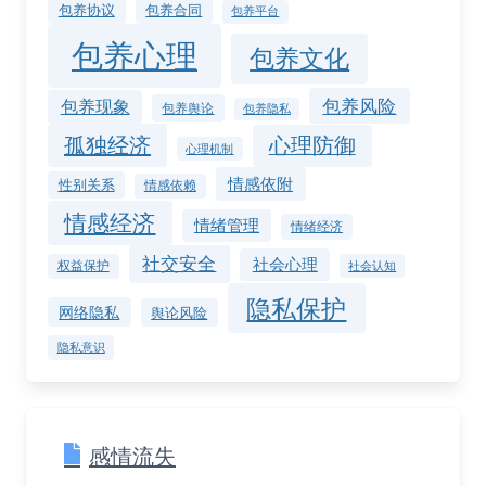
包养协议
包养合同
包养平台
包养心理
包养文化
包养风险
包养现象
包养舆论
包养隐私
孤独经济
心理防御
心理机制
情感依附
性别关系
情感依赖
情感经济
情绪管理
情绪经济
社交安全
社会心理
权益保护
社会认知
隐私保护
网络隐私
舆论风险
隐私意识
感情流失