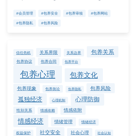
#会员管理
#包养安全
#包养审核
#包养网站
#包养隐私
#包养风险
包养关系
关系界限
关系边界
信任危机
包养协议
包养合同
包养平台
包养心理
包养文化
包养风险
包养现象
包养舆论
包养隐私
孤独经济
心理防御
心理机制
情感依附
性别关系
情感依赖
情感经济
情绪管理
情绪经济
社交安全
社会心理
权益保护
社会认知