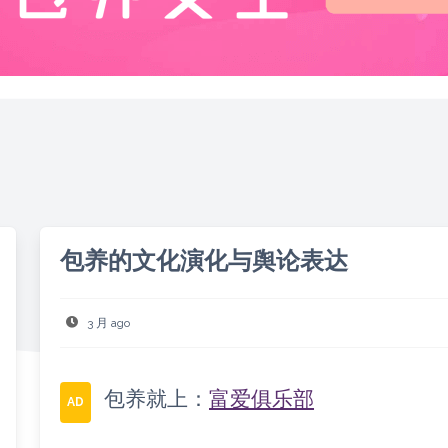
包养的文化演化与舆论表达
3 月 ago
包养就上：
富爱俱乐部
AD