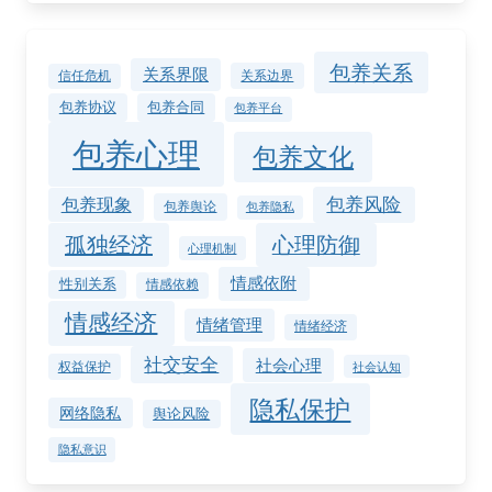
包养关系
关系界限
关系边界
信任危机
包养协议
包养合同
包养平台
包养心理
包养文化
包养风险
包养现象
包养舆论
包养隐私
孤独经济
心理防御
心理机制
情感依附
性别关系
情感依赖
情感经济
情绪管理
情绪经济
社交安全
社会心理
权益保护
社会认知
隐私保护
网络隐私
舆论风险
隐私意识