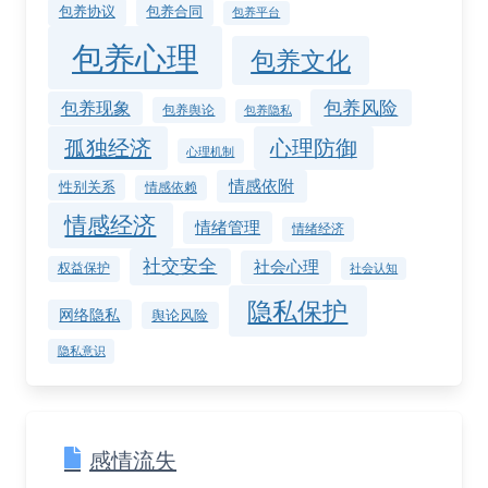
包养协议
包养合同
包养平台
包养心理
包养文化
包养风险
包养现象
包养舆论
包养隐私
孤独经济
心理防御
心理机制
情感依附
性别关系
情感依赖
情感经济
情绪管理
情绪经济
社交安全
社会心理
权益保护
社会认知
隐私保护
网络隐私
舆论风险
隐私意识
感情流失