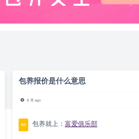
包养报价是什么意思
8 月 ago
包养就上：
富爱俱乐部
AD