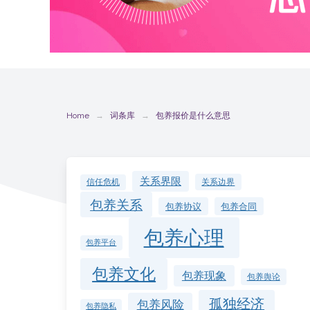
Home
词条库
包养报价是什么意思
关系界限
关系边界
信任危机
包养关系
包养协议
包养合同
包养心理
包养平台
包养文化
包养现象
包养舆论
孤独经济
包养风险
包养隐私