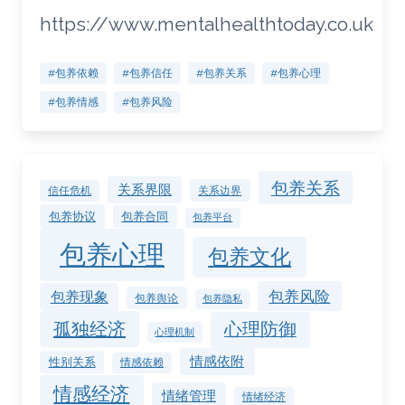
https://www.mentalhealthtoday.co.uk
#包养依赖
#包养信任
#包养关系
#包养心理
#包养情感
#包养风险
包养关系
关系界限
关系边界
信任危机
包养协议
包养合同
包养平台
包养心理
包养文化
包养风险
包养现象
包养舆论
包养隐私
孤独经济
心理防御
心理机制
情感依附
性别关系
情感依赖
情感经济
情绪管理
情绪经济