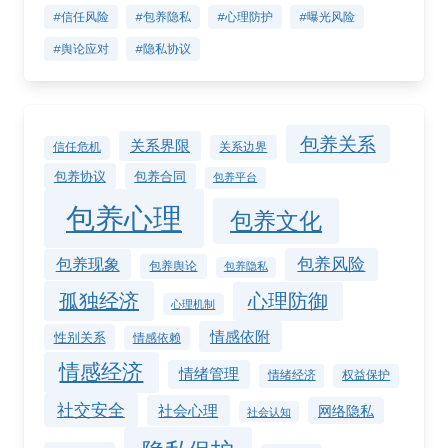
#信任风险
#包养隐私
#心理防护
#曝光风险
#舆论应对
#隐私协议
包养关系
关系界限
关系边界
信任危机
包养协议
包养合同
包养平台
包养心理
包养文化
包养风险
包养现象
包养舆论
包养隐私
孤独经济
心理防御
心理机制
情感依附
性别关系
情感依赖
情感经济
情绪管理
情绪经济
权益保护
社交安全
社会心理
网络隐私
社会认知