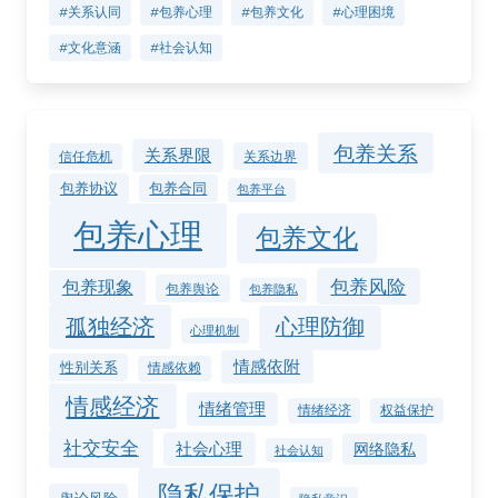
#关系认同
#包养心理
#包养文化
#心理困境
#文化意涵
#社会认知
包养关系
关系界限
关系边界
信任危机
包养协议
包养合同
包养平台
包养心理
包养文化
包养风险
包养现象
包养舆论
包养隐私
孤独经济
心理防御
心理机制
情感依附
性别关系
情感依赖
情感经济
情绪管理
情绪经济
权益保护
社交安全
社会心理
网络隐私
社会认知
隐私保护