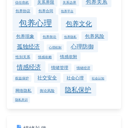
包养关系
关系界限
关系边界
信任危机
包养协议
包养合同
包养平台
包养心理
包养文化
包养风险
包养现象
包养舆论
包养隐私
孤独经济
心理防御
心理机制
情感依附
性别关系
情感依赖
情感经济
情绪管理
情绪经济
社交安全
社会心理
权益保护
社会认知
隐私保护
网络隐私
舆论风险
隐私意识