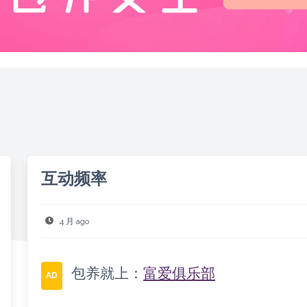
互动频率
4 月 ago
包养就上：
富爱俱乐部
AD